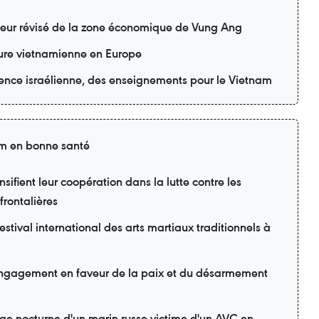
teur révisé de la zone économique de Vung Ang
lture vietnamienne en Europe
ience israélienne, des enseignements pour le Vietnam
am en bonne santé
sifient leur coopération dans la lutte contre les
frontalières
estival international des arts martiaux traditionnels à
engagement en faveur de la paix et du désarmement
age nocturne d'un marin russe victime d'un AVC en