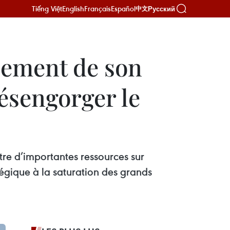
Tiếng Việt
English
Français
Español
Русский
中文
pement de son
ésengorger le
re d’importantes ressources sur
gique à la saturation des grands