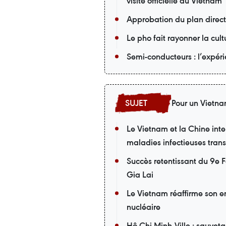
visite officielle au Vietnam
Approbation du plan direc
Le pho fait rayonner la cu
Semi-conducteurs : l’expér
Pour un Vietn
Le Vietnam et la Chine inten
maladies infectieuses trans
Succès retentissant du 9e F
Gia Lai
Le Vietnam réaffirme son 
nucléaire
Hô Chi Minh-Ville : sauvet