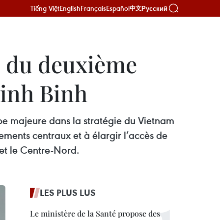
Tiếng Việt
English
Français
Español
Русский
中文
le du deuxième
Ninh Binh
pe majeure dans la stratégie du Vietnam
ements centraux et à élargir l’accès de
et le Centre-Nord.
LES PLUS LUS
Le ministère de la Santé propose des