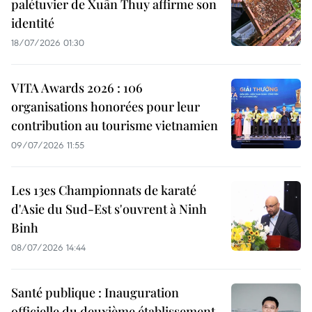
palétuvier de Xuân Thuy affirme son
identité
18/07/2026 01:30
VITA Awards 2026 : 106
organisations honorées pour leur
contribution au tourisme vietnamien
09/07/2026 11:55
Les 13es Championnats de karaté
d'Asie du Sud-Est s'ouvrent à Ninh
Binh
08/07/2026 14:44
Santé publique : Inauguration
officielle du deuxième établissement