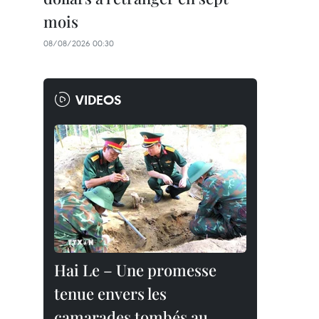
mois
08/08/2026 00:30
VIDEOS
Hai Le – Une promesse
tenue envers les
camarades tombés au