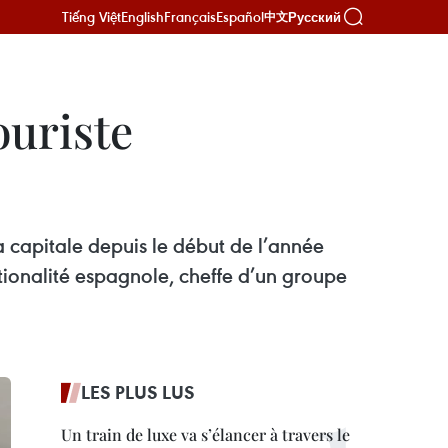
Tiếng Việt
English
Français
Español
Русский
中文
ouriste
a capitale depuis le début de l’année
ationalité espagnole, cheffe d’un groupe
LES PLUS LUS
Un train de luxe va s’élancer à travers le