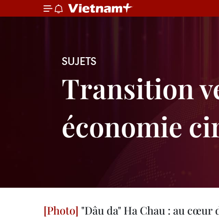
SUJETS
Transition v
économie cir
"Dâu da" Ha Chau : au cœur d