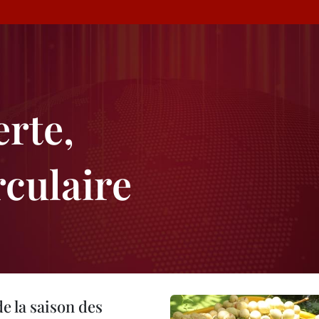
erte,
culaire
e la saison des