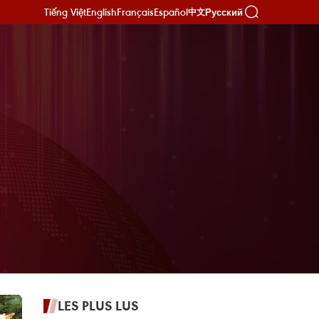
Tiếng Việt
English
Français
Español
Русский
中文
LES PLUS LUS