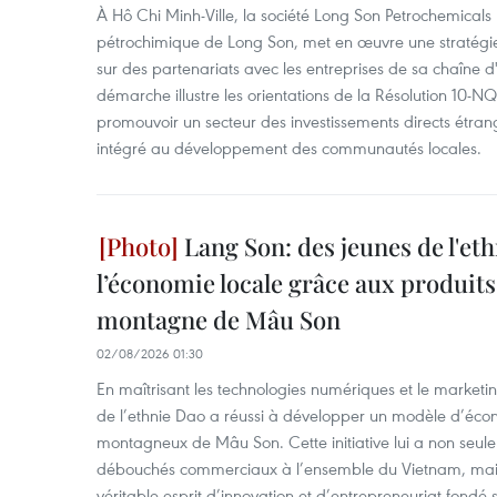
À Hô Chi Minh-Ville, la société Long Son Petrochemicals
pétrochimique de Long Son, met en œuvre une stratégie
sur des partenariats avec les entreprises de sa chaîne 
démarche illustre les orientations de la Résolution 10-
promouvoir un secteur des investissements directs étra
intégré au développement des communautés locales.
Lang Son: des jeunes de l'et
l’économie locale grâce aux produit
montagne de Mâu Son
02/08/2026 01:30
En maîtrisant les technologies numériques et le marketi
de l’ethnie Dao a réussi à développer un modèle d’écon
montagneux de Mâu Son. Cette initiative lui a non seul
débouchés commerciaux à l’ensemble du Vietnam, mais 
véritable esprit d’innovation et d’entrepreneuriat fondé s