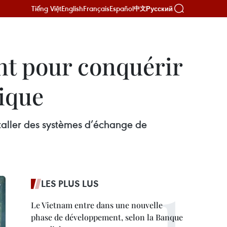
Tiếng Việt
English
Français
Español
Русский
中文
nt pour conquérir
rique
taller des systèmes d’échange de
LES PLUS LUS
Le Vietnam entre dans une nouvelle
phase de développement, selon la Banque