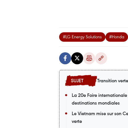
#LG Energy Solutions
#Honda
Transition vert
La 20e Foire internationale
destinations mondiales
Le Vietnam mise sur son Cen
verte