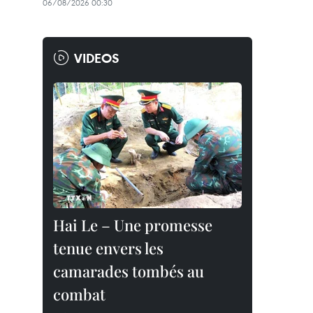
06/08/2026 00:30
VIDEOS
Hai Le – Une promesse
tenue envers les
camarades tombés au
combat