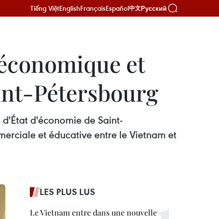
Tiếng Việt
English
Français
Español
Русский
中文
 économique et
aint-Pétersbourg
é d'État d'économie de Saint-
erciale et éducative entre le Vietnam et
LES PLUS LUS
Le Vietnam entre dans une nouvelle