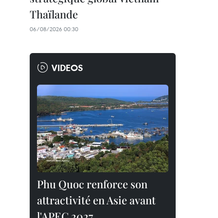
Thaïlande
06/08/2026 00:30
VIDEOS
Phu Quoc renforce son
attractivité en Asie avant
l'APEC 2027