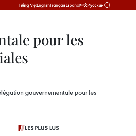
Tiếng Việt
English
Français
Español
Русский
中文
tale pour les
iales
délégation gouvernementale pour les
LES PLUS LUS