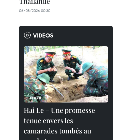
Thaïlande
06/08/2026 00:30
VIDEOS
Hai Le – Une promesse
tenue envers les
camarades tombés au