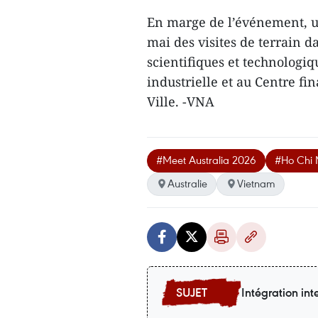
En marge de l’événement, un
mai des visites de terrain d
scientifiques et technologi
industrielle et au Centre f
Ville. -VNA
#Meet Australia 2026
#Ho Chi M
Australie
Vietnam
Intégration int