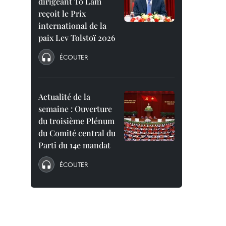
dirigeant To Lam
reçoit le Prix
international de la
paix Lev Tolstoï 2026
ÉCOUTER
Actualité de la
semaine : Ouverture
du troisième Plénum
du Comité central du
Parti du 14e mandat
ÉCOUTER