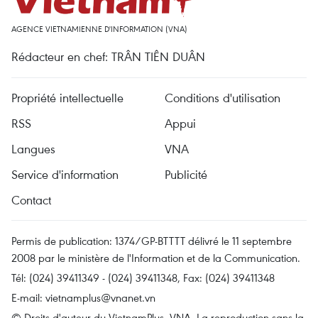
AGENCE VIETNAMIENNE D'INFORMATION (VNA)
Rédacteur en chef: TRÂN TIÊN DUÂN
Propriété intellectuelle
Conditions d'utilisation
RSS
Appui
Langues
VNA
Service d'information
Publicité
Contact
Permis de publication: 1374/GP-BTTTT délivré le 11 septembre
2008 par le ministère de l'Information et de la Communication.
Tél: (024) 39411349 - (024) 39411348, Fax: (024) 39411348
E-mail:
vietnamplus@vnanet.vn
© Droits d'auteur du VietnamPlus, VNA. La reproduction sans la