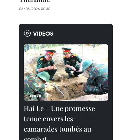
06/08/2026 00:30
VIDEOS
Hai Le – Une promesse
tenue envers les
camarades tombés au
combat