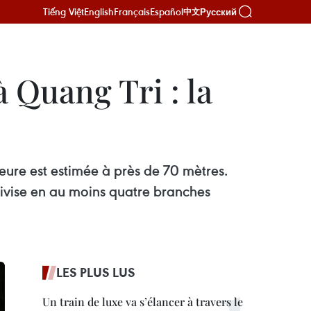
Tiếng Việt
English
Français
Español
Русский
中文
à Quang Tri : la
eure est estimée à près de 70 mètres.
 divise en au moins quatre branches
LES PLUS LUS
Un train de luxe va s’élancer à travers le