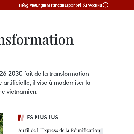
Tiếng Việt
English
Français
Español
Русский
中文
ansformation
6-2030 fait de la transformation
rtificielle, il vise à moderniser la
sme vietnamien.
LES PLUS LUS
Au fil de l’"Express de la Réunification"