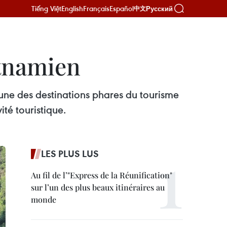
Tiếng Việt
English
Français
Español
Русский
中文
etnamien
l'une des destinations phares du tourisme
té touristique.
LES PLUS LUS
Au fil de l’"Express de la Réunification"
sur l’un des plus beaux itinéraires au
monde