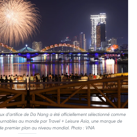
feux d'artifice de Da Nang a été officiellement sélectionné comme
ontournables au monde par Travel + Leisure Asia, une marque de
e premier plan au niveau mondial. Photo : VNA