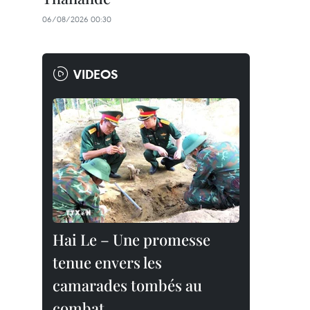
06/08/2026 00:30
VIDEOS
Hai Le – Une promesse
tenue envers les
camarades tombés au
combat