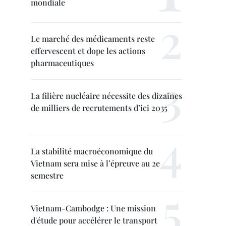
mondiale
Le marché des médicaments reste
effervescent et dope les actions
pharmaceutiques
La filière nucléaire nécessite des dizaines
de milliers de recrutements d’ici 2035
La stabilité macroéconomique du
Vietnam sera mise à l’épreuve au 2e
semestre
Vietnam-Cambodge : Une mission
d'étude pour accélérer le transport