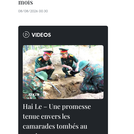
mois
08/08/2026 00:30
VIDEOS
Hai Le – Une promesse
tenue envers les
camarades tombés au