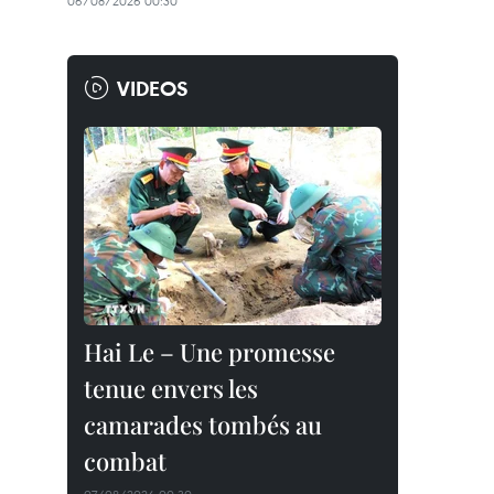
06/08/2026 00:30
VIDEOS
Hai Le – Une promesse
tenue envers les
camarades tombés au
combat