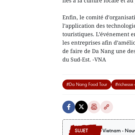
liés à la culture locale et a
Enfin, le comité d’organisat
l’application des technolog
touristiques. L’événement e
les entreprises afin d’améli
de faire de Da Nang une de
du Sud-Est. -VNA
#Da Nang Food Tour
#richesse 
Vietnam - Nouv