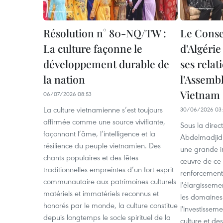
Résolution n° 80-NQ/TW :
Le Consei
La culture façonne le
d'Algérie
développement durable de
ses relat
la nation
l'Assemb
Vietnam
06/07/2026 08:53
La culture vietnamienne s’est toujours
30/06/2026 03
affirmée comme une source vivifiante,
Sous la direc
façonnant l’âme, l’intelligence et la
Abdelmadjid 
résilience du peuple vietnamien. Des
une grande i
chants populaires et des fêtes
œuvre de ce p
traditionnelles empreintes d’un fort esprit
renforcement 
communautaire aux patrimoines culturels
l'élargisseme
matériels et immatériels reconnus et
les domaines
honorés par le monde, la culture constitue
l'investissem
depuis longtemps le socle spirituel de la
culture et de