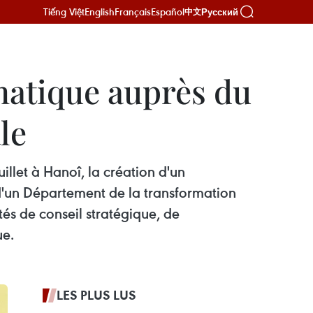
Tiếng Việt
English
Français
Español
Русский
中文
matique auprès du
le
llet à Hanoî, la création d'un
d'un Département de la transformation
és de conseil stratégique, de
ue.
LES PLUS LUS