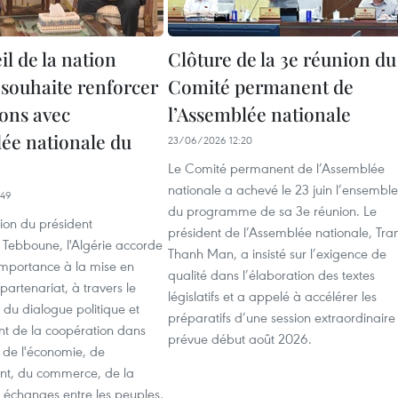
l de la nation
Clôture de la 3e réunion du
 souhaite renforcer
Comité permanent de
ions avec
l’Assemblée nationale
lée nationale du
23/06/2026 12:20
Le Comité permanent de l’Assemblée
nationale a achevé le 23 juin l’ensemble
:49
du programme de sa 3e réunion. Le
tion du président
président de l’Assemblée nationale, Tra
Tebboune, l'Algérie accorde
Thanh Man, a insisté sur l’exigence de
mportance à la mise en
qualité dans l’élaboration des textes
artenariat, à travers le
législatifs et a appelé à accélérer les
du dialogue politique et
préparatifs d’une session extraordinaire
nt de la coopération dans
prévue début août 2026.
 de l'économie, de
ent, du commerce, de la
s échanges entre les peuples,