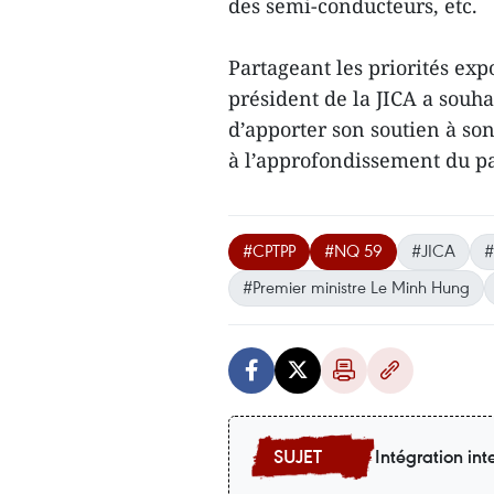
des semi-conducteurs, etc.
Partageant les priorités ex
président de la JICA a sou
d’apporter son soutien à so
à l’approfondissement du pa
#CPTPP
#NQ 59
#JICA
#
#Premier ministre Le Minh Hung
Intégration int