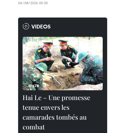
06/08/2026 00:30
VIDEOS
Hai Le – Une promesse
tenue envers les
camarades tombés au
combat