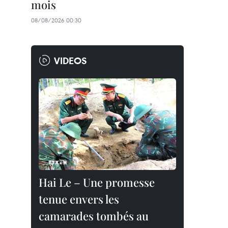
mois
08/08/2026 00:30
VIDEOS
Hai Le – Une promesse
tenue envers les
camarades tombés au