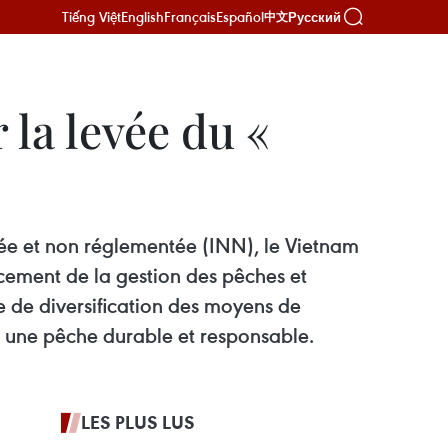
Tiếng Việt
English
Français
Español
Русский
中文
la levée du «
rée et non réglementée (INN), le Vietnam
orcement de la gestion des pêches et
e de diversification des moyens de
r une pêche durable et responsable.
LES PLUS LUS