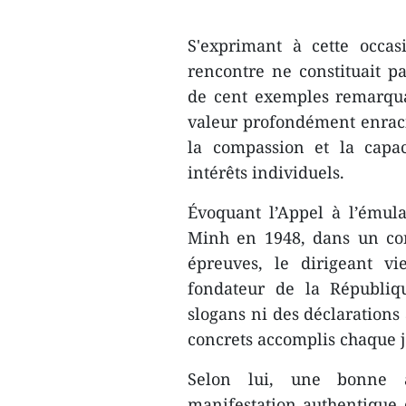
S'exprimant à cette occas
rencontre ne constituait 
de cent exemples remarqua
valeur profondément enracin
la compassion et la capaci
intérêts individuels.
Évoquant l’Appel à l’émula
Minh en 1948, dans un con
épreuves, le dirigeant v
fondateur de la Républiqu
slogans ni des déclarations a
concrets accomplis chaque 
Selon lui, une bonne ac
manifestation authentique d