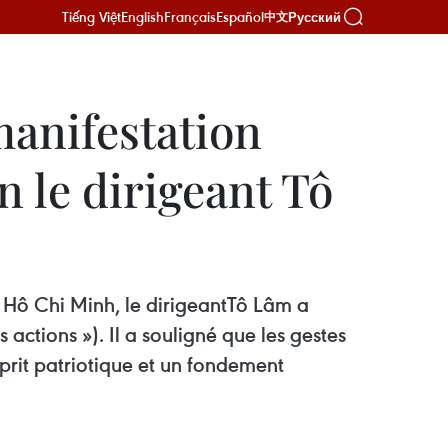
Tiếng Việt
English
Français
Español
Русский
中文
manifestation
n le dirigeant Tô
t Hô Chi Minh, le dirigeantTô Lâm a
actions »). Il a souligné que les gestes
sprit patriotique et un fondement