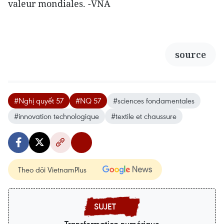
valeur mondiales. -VNA
source
#Nghị quyết 57
#NQ 57
#sciences fondamentales
#innovation technologique
#textile et chaussure
Theo dõi VietnamPlus
Transformation numérique