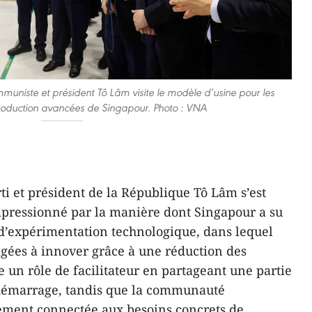
mmuniste et président Tô Lâm visite le modèle d’usine pour les
roduction avancées de Singapour. Photo : VNA
ti et président de la République Tô Lâm s’est
mpressionné par la manière dont Singapour a su
d’expérimentation technologique, dans lequel
agées à innover grâce à une réduction des
ue un rôle de facilitateur en partageant une partie
e démarrage, tandis que la communauté
tement connectée aux besoins concrets de