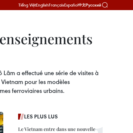
Tiếng Việt
English
Français
Español
Русский
中文
es enseignements
ô Lâm a effectué une série de visites à
du Vietnam pour les modèles
mes ferroviaires urbains.
LES PLUS LUS
Le Vietnam entre dans une nouvelle