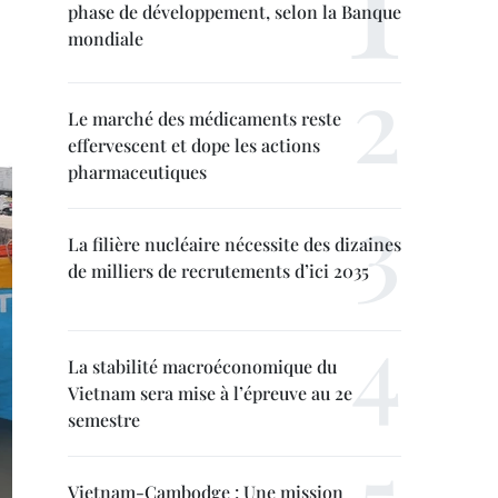
phase de développement, selon la Banque
mondiale
Le marché des médicaments reste
effervescent et dope les actions
pharmaceutiques
La filière nucléaire nécessite des dizaines
de milliers de recrutements d’ici 2035
La stabilité macroéconomique du
Vietnam sera mise à l’épreuve au 2e
semestre
Vietnam-Cambodge : Une mission