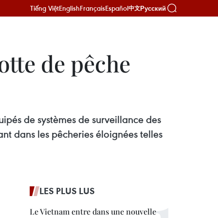
Tiếng Việt
English
Français
Español
Русский
中文
otte de pêche
uipés de systèmes de surveillance des
t dans les pêcheries éloignées telles
LES PLUS LUS
Le Vietnam entre dans une nouvelle