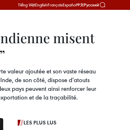
Tiếng Việt
English
Français
Español
Русский
中文
 indienne misent
”
rte valeur ajoutée et son vaste réseau
Inde, de son côté, dispose d’atouts
eux pays peuvent ainsi renforcer leur
portation et de la traçabilité.
LES PLUS LUS