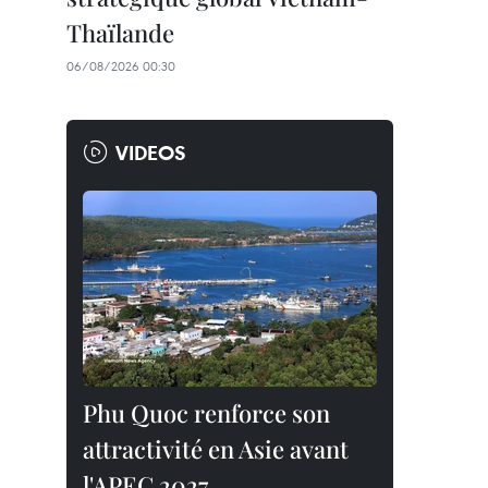
Thaïlande
06/08/2026 00:30
VIDEOS
Phu Quoc renforce son
attractivité en Asie avant
l'APEC 2027