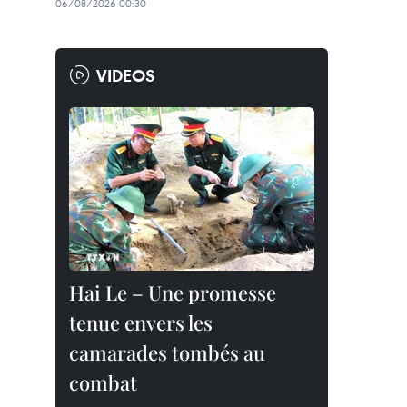
06/08/2026 00:30
VIDEOS
Hai Le – Une promesse
tenue envers les
camarades tombés au
combat