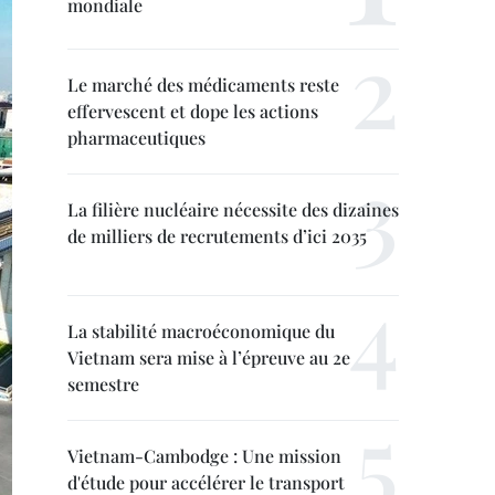
mondiale
Le marché des médicaments reste
effervescent et dope les actions
pharmaceutiques
La filière nucléaire nécessite des dizaines
de milliers de recrutements d’ici 2035
La stabilité macroéconomique du
Vietnam sera mise à l’épreuve au 2e
semestre
Vietnam-Cambodge : Une mission
d'étude pour accélérer le transport