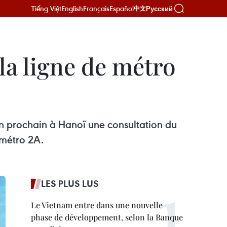
Tiếng Việt
English
Français
Español
Русский
中文
 la ligne de métro
in prochain à Hanoï une consultation du
 métro 2A.
LES PLUS LUS
Le Vietnam entre dans une nouvelle
phase de développement, selon la Banque