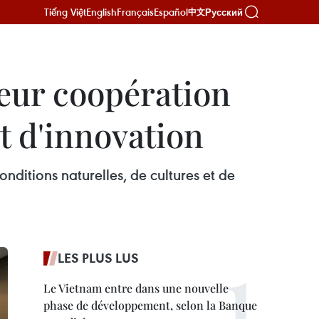
Tiếng Việt
English
Français
Español
Русский
中文
leur coopération
t d'innovation
nditions naturelles, de cultures et de
LES PLUS LUS
Le Vietnam entre dans une nouvelle
phase de développement, selon la Banque