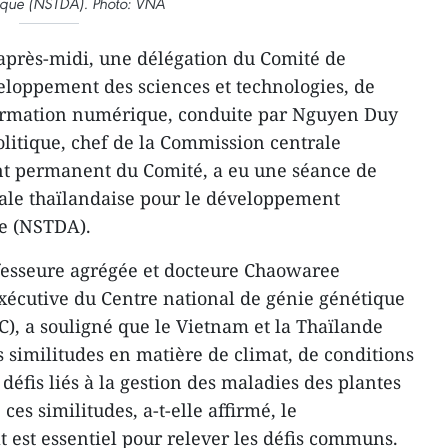
ique (NSTDA). Photo: VNA
après-midi, une délégation du Comité de
veloppement des sciences et technologies, de
sformation numérique, conduite par Nguyen Duy
itique, chef de la Commission centrale
int permanent du Comité, a eu une séance de
nale thaïlandaise pour le développement
ue (NSTDA).
ofesseure agrégée et docteure Chaowaree
xécutive du Centre national de génie génétique
C), a souligné que le Vietnam et la Thaïlande
similitudes en matière de climat, de conditions
 défis liés à la gestion des maladies des
plant
es
ces similitudes, a-t-elle affirmé, le
 est essentiel pour relever les défis communs.