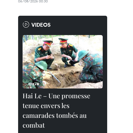
06/08/2026 00:30
VIDEOS
Hai Le – Une promesse
tenue envers les
camarades tombés au
combat