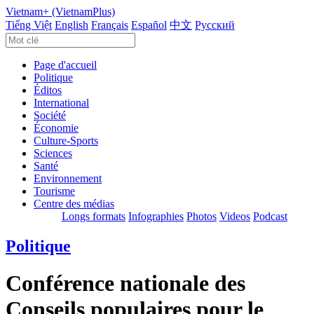
Vietnam+ (VietnamPlus)
Tiếng Việt
English
Français
Español
中文
Русский
Page d'accueil
Politique
Éditos
International
Société
Économie
Culture-Sports
Sciences
Santé
Environnement
Tourisme
Centre des médias
Longs formats
Infographies
Photos
Videos
Podcast
Politique
Conférence nationale des
Conseils populaires pour le