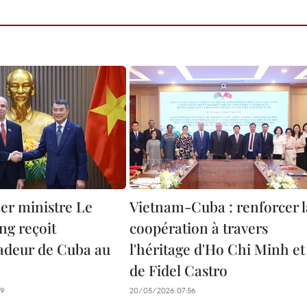
er ministre Le
Vietnam-Cuba : renforcer l
g reçoit
coopération à travers
adeur de Cuba au
l'héritage d'Ho Chi Minh et
de Fidel Castro
59
20/05/2026 07:56