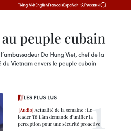
Tiếng Việt
English
Français
Español
Русский
中文
n au peuple cubain
 l’ambassadeur Do Hung Viet, chef de la
é du Vietnam envers le peuple cubain
LES PLUS LUS
Actualité de la semaine : Le
leader Tô Lâm demande d’unifier la
perception pour une sécurité proactive