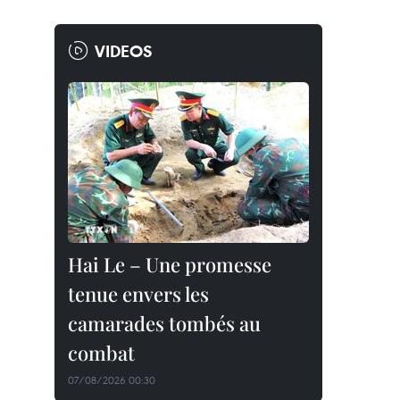
VIDEOS
Hai Le – Une promesse
tenue envers les
camarades tombés au
combat
07/08/2026 00:30