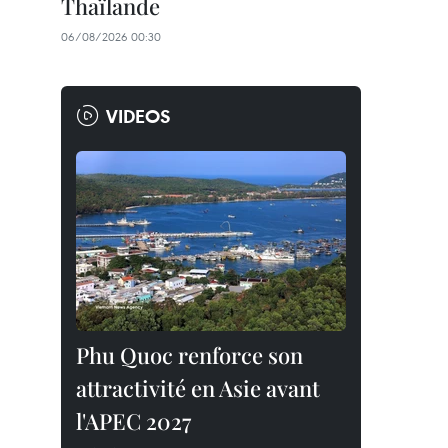
Thaïlande
06/08/2026 00:30
VIDEOS
Phu Quoc renforce son
attractivité en Asie avant
l'APEC 2027