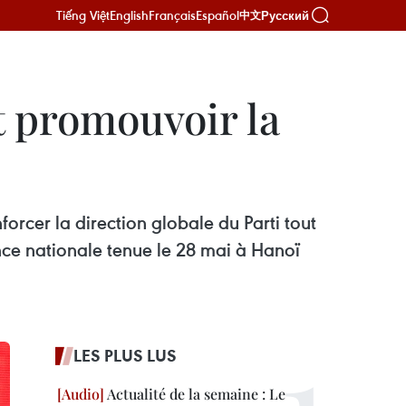
Tiếng Việt
English
Français
Español
Русский
中文
et promouvoir la
rcer la direction globale du Parti tout
ence nationale tenue le 28 mai à Hanoï
LES PLUS LUS
Actualité de la semaine : Le