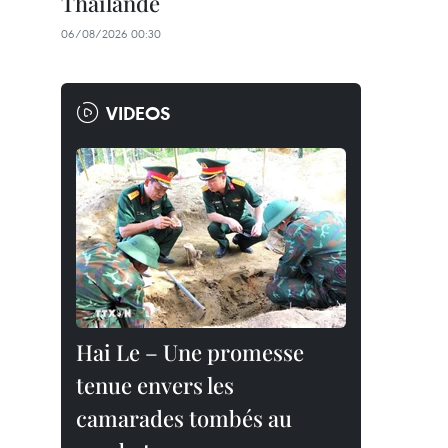
Thaïlande
06/08/2026 00:30
VIDEOS
Hai Le – Une promesse
tenue envers les
camarades tombés au