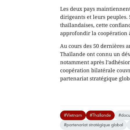
Les deux pays maintiennent
dirigeants et leurs peuples.
thaïlandaises, cette confian
approfondir la coopération à
Au cours des 50 dernières an
Thaïlande ont connu un dé
notamment après l’adhésion
coopération bilatérale couv
partenariat stratégique glob
#Vietnam
#Thaïlande
#docu
#partenariat stratégique global