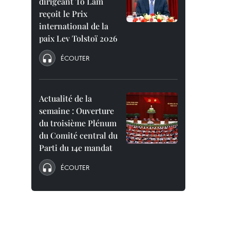
dirigeant To Lam
reçoit le Prix
international de la
paix Lev Tolstoï 2026
ÉCOUTER
Actualité de la
semaine : Ouverture
du troisième Plénum
du Comité central du
Parti du 14e mandat
ÉCOUTER