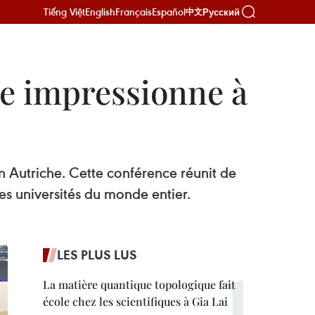
Tiếng Việt
English
Français
Español
Русский
中文
ne impressionne à
n Autriche. Cette conférence réunit de
es universités du monde entier.
LES PLUS LUS
La matière quantique topologique fait
école chez les scientifiques à Gia Lai