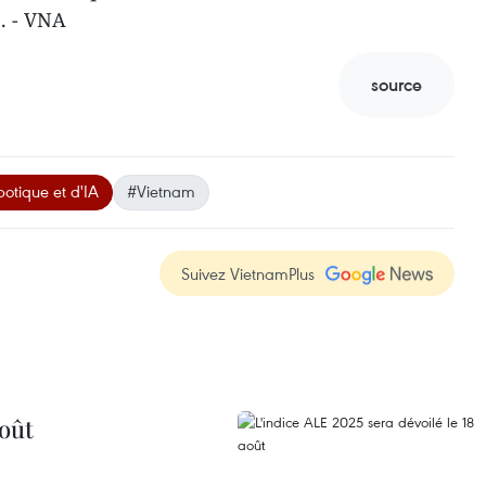
é. - VNA
source
otique et d'IA
#Vietnam
Suivez VietnamPlus
août