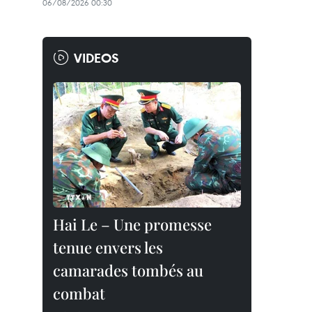
06/08/2026 00:30
VIDEOS
Hai Le – Une promesse
tenue envers les
camarades tombés au
combat