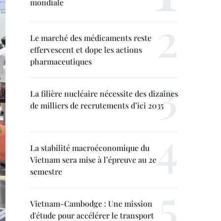
mondiale
Le marché des médicaments reste
effervescent et dope les actions
pharmaceutiques
La filière nucléaire nécessite des dizaines
de milliers de recrutements d’ici 2035
La stabilité macroéconomique du
Vietnam sera mise à l’épreuve au 2e
semestre
Vietnam-Cambodge : Une mission
d'étude pour accélérer le transport