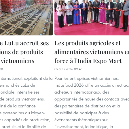
e LuLu accroît ses
Les produits agricoles et
ions de produits
alimentaires vietnamiens e
s vietnamiens
force à l’India Expo Mart
08
09/01/2026 09:45
ternational, exploitant de la
Pour les entreprises vietnamiennes,
permarchés LuLu de
Indusfood 2026 offre un accès direct au
diale, intensifie ses
acheteurs internationaux, des
de produits vietnamiens,
opportunités de nouer des contacts ave
nsi de la confiance
des partenaires de distribution et la
es partenaires du Moyen-
possibilité de participer à des
es capacités de production,
événements thématiques sur
 produits et la fiabilité de
l’investissement, la logistique, la