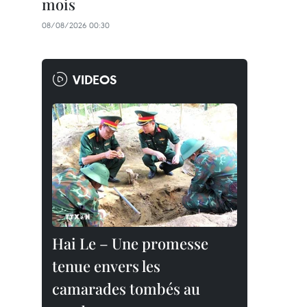
mois
08/08/2026 00:30
VIDEOS
Hai Le – Une promesse
tenue envers les
camarades tombés au