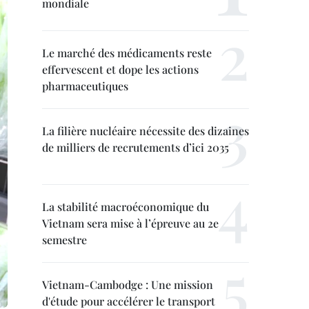
mondiale
Le marché des médicaments reste
effervescent et dope les actions
pharmaceutiques
La filière nucléaire nécessite des dizaines
de milliers de recrutements d’ici 2035
La stabilité macroéconomique du
Vietnam sera mise à l’épreuve au 2e
semestre
Vietnam-Cambodge : Une mission
d'étude pour accélérer le transport