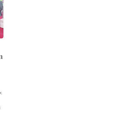
n
x
c