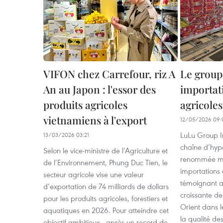
VIFON chez Carrefour, riz A
Le group
An au Japon : l'essor des
importat
produits agricoles
agricole
vietnamiens à l'export
12/05/2026 09:
LuLu Group In
13/03/2026 03:21
chaîne d’hy
Selon le vice-ministre de l’Agriculture et
renommée mon
de l’Environnement, Phung Duc Tien, le
importations 
secteur agricole vise une valeur
témoignant ai
d’exportation de 74 milliards de dollars
croissante d
pour les produits agricoles, forestiers et
Orient dans l
aquatiques en 2026. Pour atteindre cet
la qualité des
objectif ambitieux - après un record de