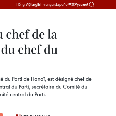
Tiếng Việt
English
Français
Español
Русский
中文
 chef de la
 du chef du
 du Parti de Hanoï, est désigné chef de
ral du Parti, secrétaire du Comité du
ité central du Parti.