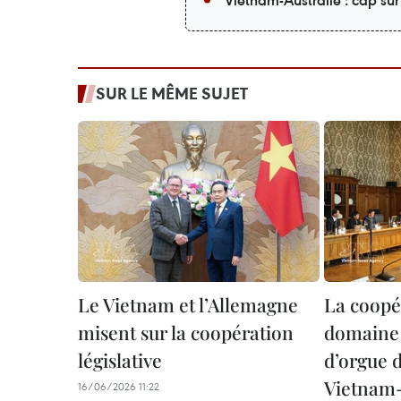
Vietnam-Australie : cap su
SUR LE MÊME SUJET
Le Vietnam et l’Allemagne
La coopé
misent sur la coopération
domaine 
législative
d’orgue d
Vietnam
16/06/2026 11:22