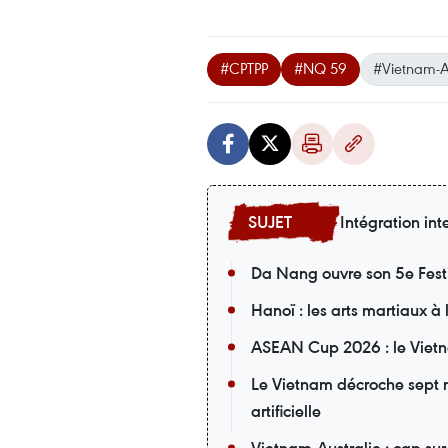
#CPTPP
#NQ 59
#Vietnam-
Intégration int
Da Nang ouvre son 5e Fest
Hanoï : les arts martiaux à
ASEAN Cup 2026 : le Vietn
Le Vietnam décroche sept m
artificielle