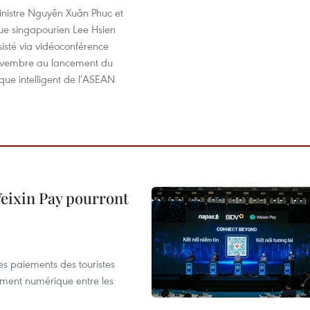
inistre Nguyên Xuân Phuc et
e singapourien Lee Hsien
isté via vidéoconférence
ovembre au lancement du
ique intelligent de l’ASEAN
 Weixin Pay pourront
les paiements des touristes
ement numérique entre les