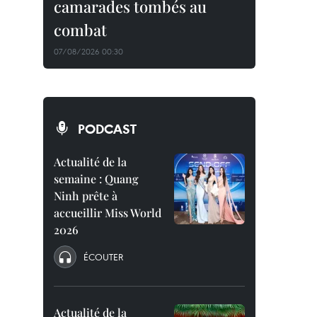
camarades tombés au
combat
07/08/2026 00:30
PODCAST
Actualité de la
semaine : Quang
Ninh prête à
accueillir Miss World
2026
ÉCOUTER
Actualité de la