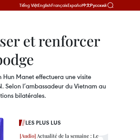
Tiếng Việt
English
Français
Español
Русский
中文
ser et renforcer
mbodge
n Hun Manet effectuera une visite
SEAN. Selon l’ambassadeur du Vietnam au
ions bilatérales.
LES PLUS LUS
Actualité de la semaine : Le