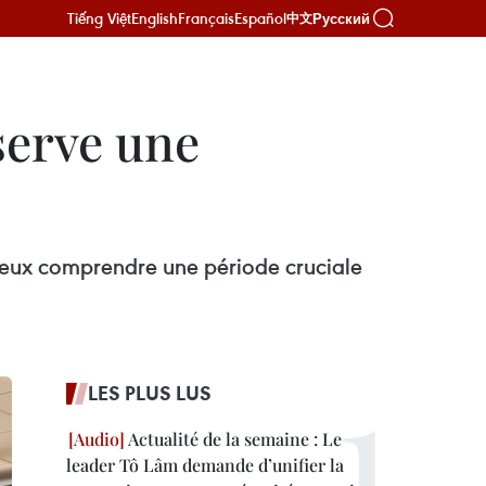
Tiếng Việt
English
Français
Español
Русский
中文
serve une
ieux comprendre une période cruciale
LES PLUS LUS
Actualité de la semaine : Le
leader Tô Lâm demande d’unifier la