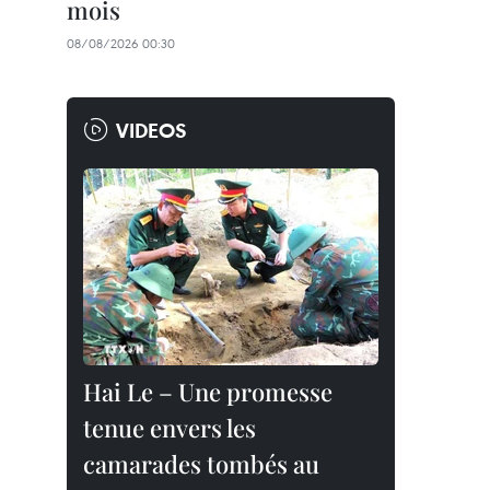
mois
08/08/2026 00:30
VIDEOS
Hai Le – Une promesse
tenue envers les
camarades tombés au