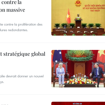
 contre la
ion massive
te contre la prolifération des
dures redondantes.
t stratégique global
alie devrait donner un nouvel
ys.