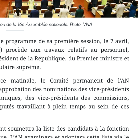
on de la 16e Assemblée nationale. Photo: VNA
e programme de sa première session, le 7 avril,
) procède aux travaux relatifs au personnel,
sident de la République, du Premier ministre et
ulaire suprême.
ce matinale, le Comité permanent de l’AN
’approbation des nominations des vice-présidents
thniques, des vice-présidents des commissions,
utés travaillant à plein temps au sein de ces
t soumettra la liste des candidats à la fonction
ue. L’AN examinera et adoptera cette liste via le