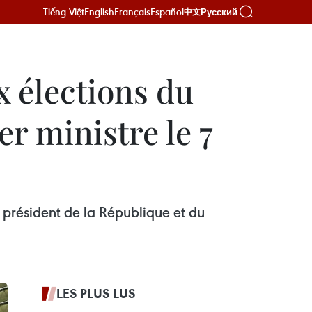
Tiếng Việt
English
Français
Español
Русский
中文
x élections du
r ministre le 7
u président de la République et du
LES PLUS LUS