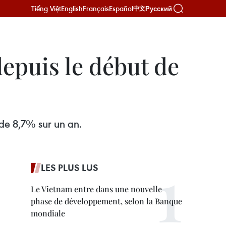
Tiếng Việt
English
Français
Español
Русский
中文
depuis le début de
e de 8,7% sur un an.
LES PLUS LUS
Le Vietnam entre dans une nouvelle
phase de développement, selon la Banque
mondiale