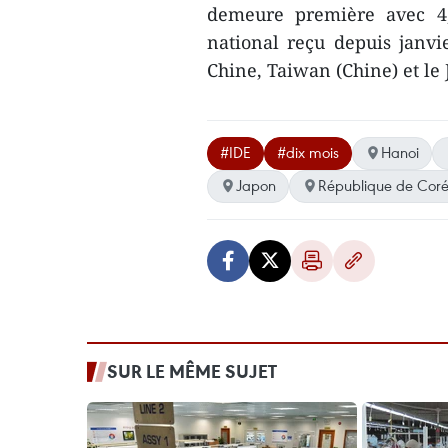
demeure première avec 4,6
national reçu depuis janvi
Chine, Taiwan (Chine) et le
#IDE
#dix mois
Hanoi
Japon
République de Cor
SUR LE MÊME SUJET