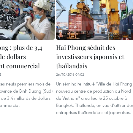
g : ​plus de 3,4
Hai Phong séduit des
de dollars
investisseurs japonais et
nt commercial
thaïlandais
2
26/10/2016 04:02
ces neufs premiers mois de
Un séminaire intitulé "Ville de Hai Phong 
rovince de Binh Duong (Sud)
nouveau centre de production au Nord
 de 3,4 milliards de dollars
du Vietnam" a eu lieu le 25 octobre à
ommercial.
Bangkok, Thaïlande, en vue d’attirer de
entreprises thaïlandaises et japonaises.