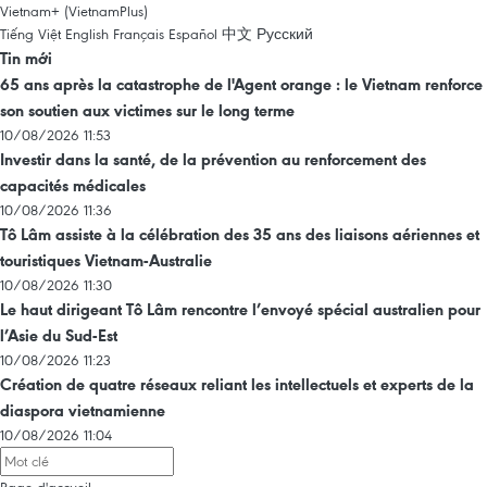
Vietnam+ (VietnamPlus)
Tiếng Việt
English
Français
Español
中文
Русский
Tin mới
65 ans après la catastrophe de l'Agent orange : le Vietnam renforce
son soutien aux victimes sur le long terme
10/08/2026 11:53
Investir dans la santé, de la prévention au renforcement des
capacités médicales
10/08/2026 11:36
Tô Lâm assiste à la célébration des 35 ans des liaisons aériennes et
touristiques Vietnam-Australie
10/08/2026 11:30
Le haut dirigeant Tô Lâm rencontre l’envoyé spécial australien pour
l’Asie du Sud-Est
10/08/2026 11:23
Création de quatre réseaux reliant les intellectuels et experts de la
diaspora vietnamienne
10/08/2026 11:04