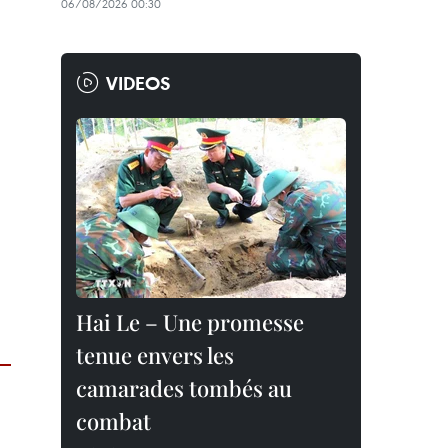
06/08/2026 00:30
VIDEOS
Hai Le – Une promesse
tenue envers les
camarades tombés au
combat