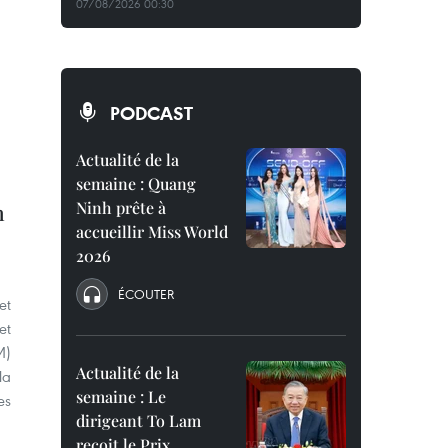
07/08/2026 00:30
PODCAST
Actualité de la
semaine : Quang
Ninh prête à
n
accueillir Miss World
2026
ÉCOUTER
et
et
M)
Actualité de la
la
semaine : Le
es
dirigeant To Lam
reçoit le Prix