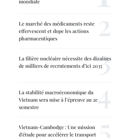
mondiale
Le marché des médicaments reste
effervescent et dope les actions
pharmaceutiques
La filière nucléaire nécessite des dizaines
de milliers de recrutements d’ici 2035
La stabilité macroéconomique du
Vietnam sera mise à l’épreuve au 2e
semestre
Vietnam-Cambodge : Une mission
d'étude pour accélérer le transport