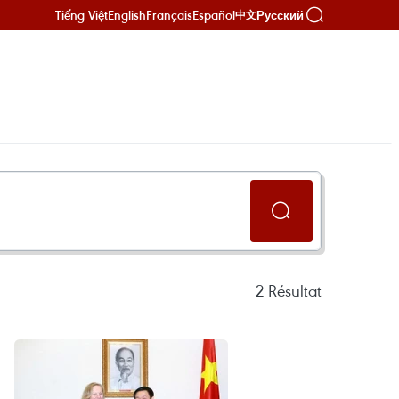
Tiếng Việt
English
Français
Español
Русский
中文
2
Résultat