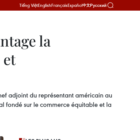
Tiếng Việt
English
Français
Español
Русский
中文
ntage la
 et
hef adjoint du représentant américain au
l fondé sur le commerce équitable et la