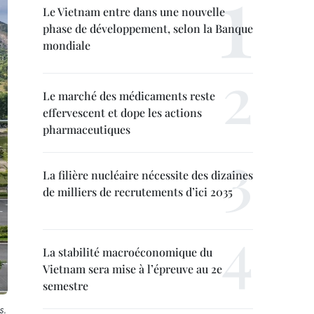
Le Vietnam entre dans une nouvelle
phase de développement, selon la Banque
mondiale
Le marché des médicaments reste
effervescent et dope les actions
pharmaceutiques
La filière nucléaire nécessite des dizaines
de milliers de recrutements d’ici 2035
La stabilité macroéconomique du
Vietnam sera mise à l’épreuve au 2e
semestre
s.