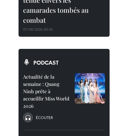
tenue envers les
camarades tombés au
combat
07/08/2026 00:30
PODCAST
Actualité de la
semaine : Quang
Ninh prête à
accueillir Miss World
2026
ÉCOUTER