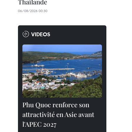
Thaïlande
06/08/2026 00:30
VIDEOS
Phu Quoc renforce son
attractivité en Asie avant
l'APEC 2027