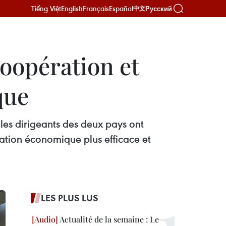
Tiếng Việt
English
Français
Español
Русский
中文
oopération et
que
 les dirigeants des deux pays ont
tion économique plus efficace et
LES PLUS LUS
Actualité de la semaine : Le