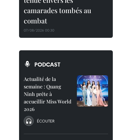
tenue envers les
camarades tombés au
combat
07/08/2026 00:30
PODCAST
Actualité de la
semaine : Quang
Ninh prête à
accueillir Miss World
2026
ÉCOUTER