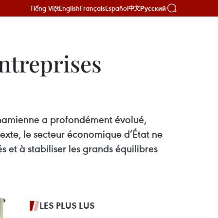
Tiếng Việt
English
Français
Español
Русский
中文
entreprises
tnamienne a profondément évolué,
texte, le secteur économique d’État ne
s et à stabiliser les grands équilibres
LES PLUS LUS