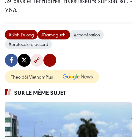
39 pays et territoires investisseurs sur son sol. -
VNA
#Binh Duong
#Yamaguchi
#coopération
#protocole d'accord
Theo dõi VietnamPlus
SUR LE MÊME SUJET